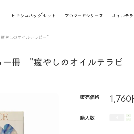
®
ヒマシユパック
セット
アロマーヤシリーズ
オイルテラ
ックを知る一冊 "癒やし
る一冊 "癒やしのオイルテラピ
ー
1,76
販売価格
購入数