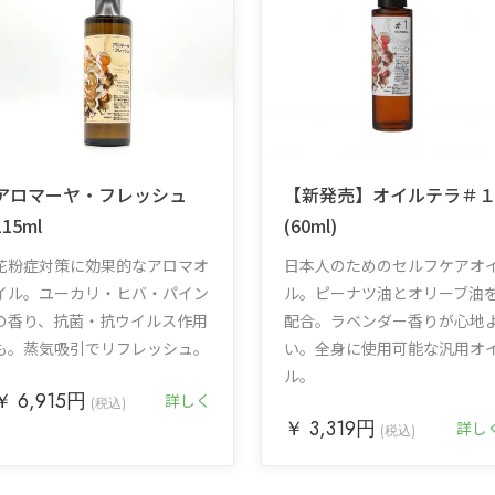
アロマーヤ・フレッシュ
【新発売】オイルテラ＃
115ml
(60ml)
花粉症対策に効果的なアロマオ
日本人のためのセルフケアオ
イル。ユーカリ・ヒバ・パイン
ル。ピーナツ油とオリーブ油
の香り、抗菌・抗ウイルス作用
配合。ラベンダー香りが心地
も。蒸気吸引でリフレッシュ。
い。全身に使用可能な汎用オ
ル。
￥ 6,915円
詳しく
(税込)
￥ 3,319円
詳し
(税込)