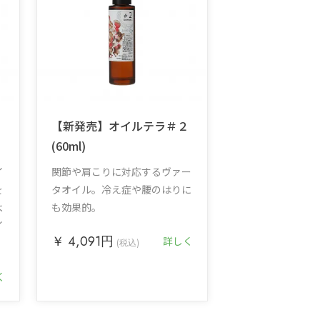
１
【新発売】オイルテラ＃２
(60ml)
イ
関節や肩こりに対応するヴァー
を
タオイル。冷え症や腰のはりに
よ
も効果的。
イ
￥ 4,091円
詳しく
(税込)
く